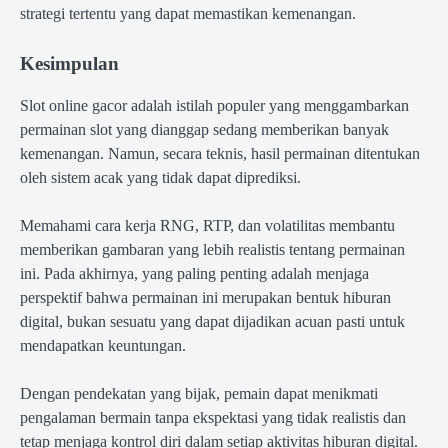
strategi tertentu yang dapat memastikan kemenangan.
Kesimpulan
Slot online gacor adalah istilah populer yang menggambarkan
permainan slot yang dianggap sedang memberikan banyak
kemenangan. Namun, secara teknis, hasil permainan ditentukan
oleh sistem acak yang tidak dapat diprediksi.
Memahami cara kerja RNG, RTP, dan volatilitas membantu
memberikan gambaran yang lebih realistis tentang permainan
ini. Pada akhirnya, yang paling penting adalah menjaga
perspektif bahwa permainan ini merupakan bentuk hiburan
digital, bukan sesuatu yang dapat dijadikan acuan pasti untuk
mendapatkan keuntungan.
Dengan pendekatan yang bijak, pemain dapat menikmati
pengalaman bermain tanpa ekspektasi yang tidak realistis dan
tetap menjaga kontrol diri dalam setiap aktivitas hiburan digital.