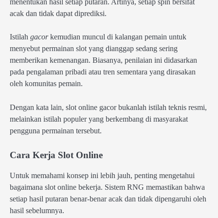
menentukan hasil setiap putaran. Artinya, setiap spin bersifat
acak dan tidak dapat diprediksi.
Istilah
gacor
kemudian muncul di kalangan pemain untuk
menyebut permainan slot yang dianggap sedang sering
memberikan kemenangan. Biasanya, penilaian ini didasarkan
pada pengalaman pribadi atau tren sementara yang dirasakan
oleh komunitas pemain.
Dengan kata lain, slot online gacor bukanlah istilah teknis resmi,
melainkan istilah populer yang berkembang di masyarakat
pengguna permainan tersebut.
Cara Kerja Slot Online
Untuk memahami konsep ini lebih jauh, penting mengetahui
bagaimana slot online bekerja. Sistem RNG memastikan bahwa
setiap hasil putaran benar-benar acak dan tidak dipengaruhi oleh
hasil sebelumnya.