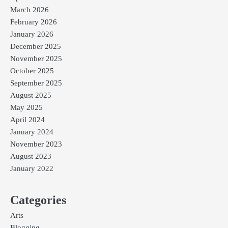
March 2026
February 2026
January 2026
December 2025
November 2025
October 2025
September 2025
August 2025
May 2025
April 2024
January 2024
November 2023
August 2023
January 2022
Categories
Arts
Blogging